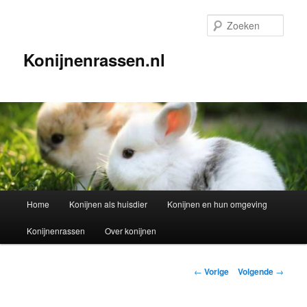
Spring
naar
Zoek
de
primaire
Konijnenrassen.nl
inhoud
Hoofdmenu
Home
Konijnen als huisdier
Konijnen en hun omgeving
Konijnenrassen
Over konijnen
Berichtnavigatie
←
Vorige
Volgende
→