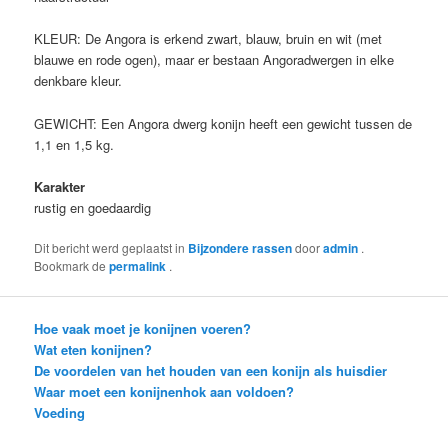
KLEUR: De Angora is erkend zwart, blauw, bruin en wit (met
blauwe en rode ogen), maar er bestaan Angoradwergen in elke
denkbare kleur.
GEWICHT: Een Angora dwerg konijn heeft een gewicht tussen de
1,1 en 1,5 kg.
Karakter
rustig en goedaardig
Dit bericht werd geplaatst in
Bijzondere rassen
door
admin
.
Bookmark de
permalink
.
Hoe vaak moet je konijnen voeren?
Wat eten konijnen?
De voordelen van het houden van een konijn als huisdier
Waar moet een konijnenhok aan voldoen?
Voeding