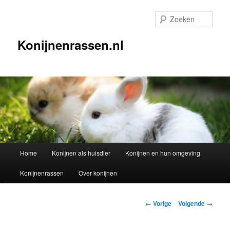
Spring
naar
Zoek
de
primaire
Konijnenrassen.nl
inhoud
Hoofdmenu
Home
Konijnen als huisdier
Konijnen en hun omgeving
Konijnenrassen
Over konijnen
Berichtnavigatie
←
Vorige
Volgende
→