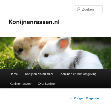
Spring
naar
Zoek
de
primaire
Konijnenrassen.nl
inhoud
Hoofdmenu
Home
Konijnen als huisdier
Konijnen en hun omgeving
Konijnenrassen
Over konijnen
Berichtnavigatie
←
Vorige
Volgende
→