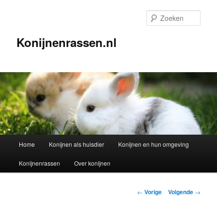
Spring
naar
Zoek
de
primaire
Konijnenrassen.nl
inhoud
Hoofdmenu
Home
Konijnen als huisdier
Konijnen en hun omgeving
Konijnenrassen
Over konijnen
Berichtnavigatie
←
Vorige
Volgende
→