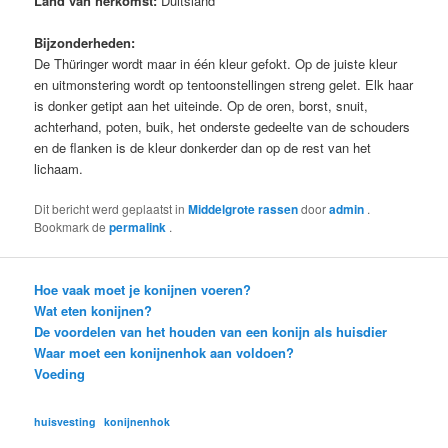
Land van herkomst:
Duitsland
Bijzonderheden:
De Thüringer wordt maar in één kleur gefokt. Op de juiste kleur
en uitmonstering wordt op tentoonstellingen streng gelet. Elk haar
is donker getipt aan het uiteinde. Op de oren, borst, snuit,
achterhand, poten, buik, het onderste gedeelte van de schouders
en de flanken is de kleur donkerder dan op de rest van het
lichaam.
Dit bericht werd geplaatst in
Middelgrote rassen
door
admin
.
Bookmark de
permalink
.
Hoe vaak moet je konijnen voeren?
Wat eten konijnen?
De voordelen van het houden van een konijn als huisdier
Waar moet een konijnenhok aan voldoen?
Voeding
huisvesting
konijnenhok